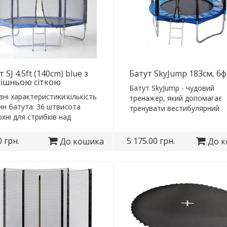
 SJ 4.5ft (140cm) blue з
Батут SkyJump 183см, 6ф
ішньою сіткою
Батут SkyJump - чудовий
ні характеристики:кількість
тренажер, який допомагає
ин батута: 36 штвисота
тренувати вестибулярний
хні для стрибків над
апарат, зміцнювати м'язи сп
ю: 52 смв..
0 грн.
5 175.00 грн.
До кошика
До 