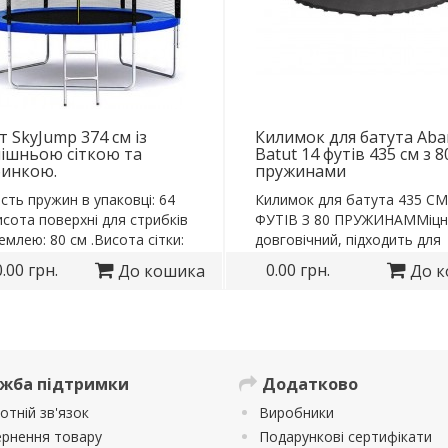
т SkyJump 374 см із
Килимок для батута Aba
ішньою сіткою та
Batut 14 футів 435 см з 8
бинкою.
пружинами
ість пружин в упаковці: 64
Килимок для батута 435 СМ
сота поверхні для стрибків
ФУТІВ З 80 ПРУЖИНАММіцни
емлею: 80 см .Висота сітки:
довговічний, підходить для
батута 435 CM 14..
.00 грн.
0.00 грн.
До кошика
До 
жба підтримки
Додатково
отній зв'язок
Виробники
рнення товару
Подарункові сертифікати