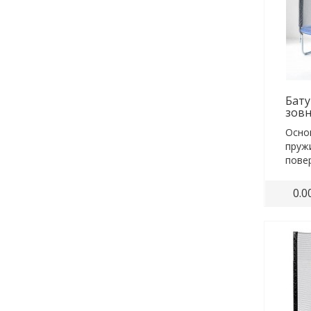
Батут
зовн
Основ
пруж
повер
земле
0.0