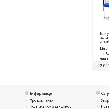
Бату
зовн
дра
Кільк
шт.Ви
над з
180..
12 000
Інформація
Слу
Про компанію
Звор
Політика конфіденційності
Пове