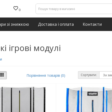
0
ри зі знижкою
Доставка і оплата
Контакти
кі ігрові модулі
и
Сортувати:
Порівняння товарів (0)