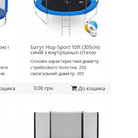
ою і
Батут Hop-Sport 10ft (305cm)
синій з внутрішньої сіткою
Основні характеристики:діаметр
тися
стрибкового полотна: 250
ік.
смзагальний діаметр: 305
смзагальна висота: ..
0.00 грн.
кошика
До кошика