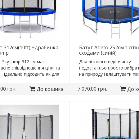
т 312см(10ft) +драбинка
Батут Atleto 252см з сітк
ump
сходами (синій)
 Sky Jump 312 см має
Для літнього відпочинку
асне співвідношення ціни та
недостатньо просто вибра
і, ідеально підходить як для
на природу і влаштувати пікн
ни..
Бувають такі си..
.00 грн.
7 070.00 грн.
До кошика
До 