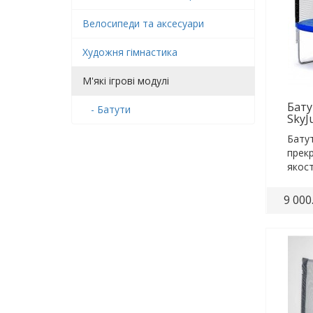
Велосипеди та аксесуари
Художня гімнастика
М'які ігрові модулі
Бату
- Батути
SkyJ
Батут
прекр
якост
фізич
9 000